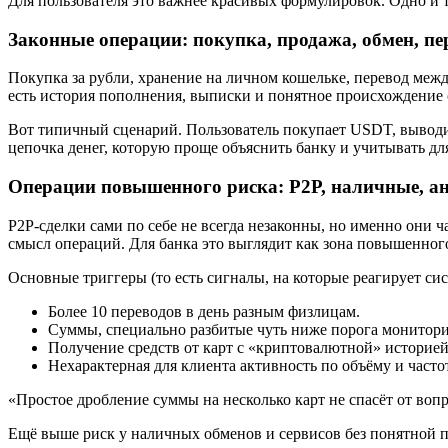
Для пользователя это важнее красивых формулировок. Одно и 
Законные операции: покупка, продажа, обмен, пе
Покупка за рубли, хранение на личном кошельке, перевод меж
есть история пополнения, выписки и понятное происхождение 
Вот типичный сценарий. Пользователь покупает USDT, выводит
цепочка денег, которую проще объяснить банку и учитывать дл
Операции повышенного риска: P2P, наличные, а
P2P-сделки сами по себе не всегда незаконны, но именно они
смысл операций. Для банка это выглядит как зона повышенного
Основные триггеры (то есть сигналы, на которые реагирует си
Более 10 переводов в день разным физлицам.
Суммы, специально разбитые чуть ниже порога монитори
Получение средств от карт с «криптовалютной» историей
Нехарактерная для клиента активность по объёму и часто
«Простое дробление суммы на несколько карт не спасёт от воп
Ещё выше риск у наличных обменов и сервисов без понятной 