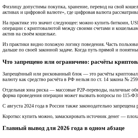
Физлицу допустимы покупка, хранение, перевод на свой коше
активах и цифровой валюте», где цифровая валюта рассматривае
На практике это значит следующее: можно купить биткоин, US
операции с криптовалютой между своими счетами и кошельками
актив на своём кошельке.
Из практики видно похожую логику поведения. Часть пользоват
дальше по своей законной задаче. Когда путь прямой и понят
Что запрещено или ограничено: расчёты криптов
Запрещённый или рискованный блок — это расчёты криптовалют
валюту как средство расчёта в РФ нельзя по ст. 14 закона № 25
Отдельная зона риска — массовые P2P-переводы, наличные обме
форма проведения операции может вызвать вопросы по 115-ФЗ
С августа 2024 года в России также законодательно запрещена 
Коротко: купить можно, замаскировать источник денег — плоха
Главный вывод для 2026 года в одном абзаце