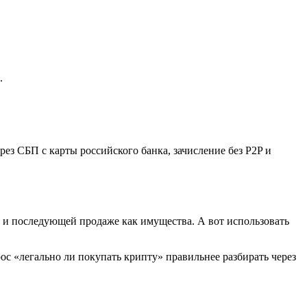
.
ез СБП с карты российского банка, зачисление без P2P и
ии и последующей продаже как имущества. А вот использовать
с «легально ли покупать крипту» правильнее разбирать через