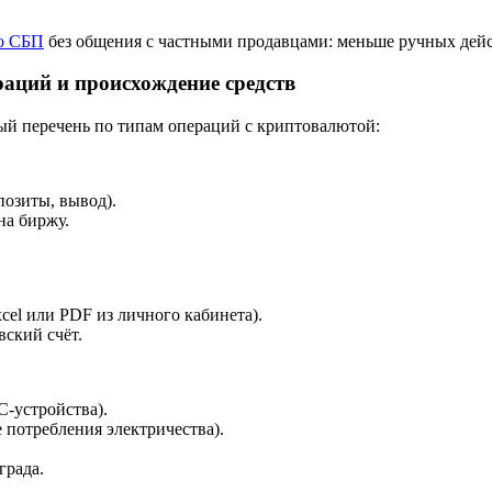
о СБП
без общения с частными продавцами: меньше ручных дейс
аций и происхождение средств
ый перечень по типам операций с криптовалютой:
позиты, вывод).
на биржу.
el или PDF из личного кабинета).
вский счёт.
C-устройства).
потребления электричества).
града.