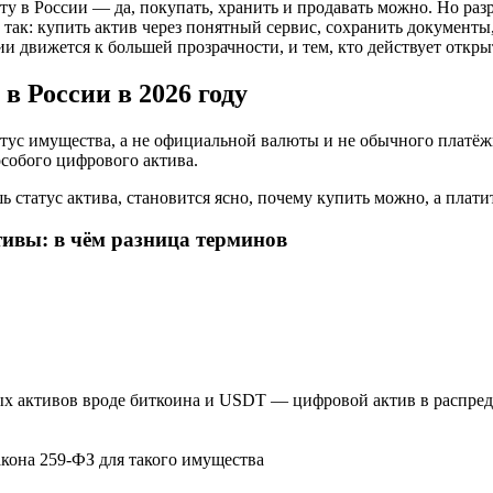
ту в России — да, покупать, хранить и продавать можно. Но ра
 так: купить актив через понятный сервис, сохранить документы
ии движется к большей прозрачности, и тем, кто действует откр
в России в 2026 году
атус имущества, а не официальной валюты и не обычного платё
особого цифрового актива.
 статус актива, становится ясно, почему купить можно, а плати
ивы: в чём разница терминов
х активов вроде биткоина и USDT — цифровой актив в распредел
кона 259-ФЗ для такого имущества