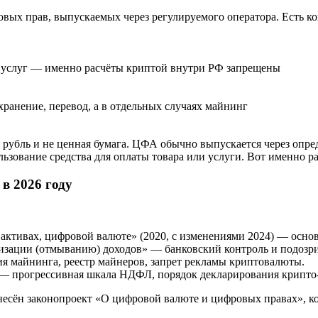
вых прав, выпускаемых через регулируемого оператора. Есть ко
и услуг — именно расчёты криптой внутри РФ запрещены
хранение, перевод, а в отдельных случаях майнинг
 рубль и не ценная бумага. ЦФА обычно выпускается через опред
зование средства для оплаты товара или услуги. Вот именно ра
в 2026 году
тивах, цифровой валюте» (2020, с изменениями 2024) — основн
изации (отмыванию) доходов» — банковский контроль и подозр
я майнинга, реестр майнеров, запрет рекламы криптовалюты.
) — прогрессивная шкала НДФЛ, порядок декларирования крипто
внесён законопроект «О цифровой валюте и цифровых правах», ко