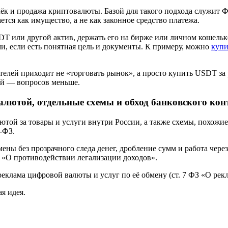
лёк и продажа криптовалюты. Базой для такого подхода служи
тся как имущество, а не как законное средство платежа.
DT или другой актив, держать его на бирже или личном кошельк
, если есть понятная цель и документы. К примеру, можно
купи
елей приходит не «торговать рынок», а просто купить USDT за 
ный — вопросов меньше.
алютой, отдельные схемы и обход банковского кон
ой за товары и услуги внутри России, а также схемы, похожие
9-ФЗ.
ны без прозрачного следа денег, дробление сумм и работа чере
 «О противодействии легализации доходов».
реклама цифровой валюты и услуг по её обмену (ст. 7 ФЗ «О рекл
я идея.