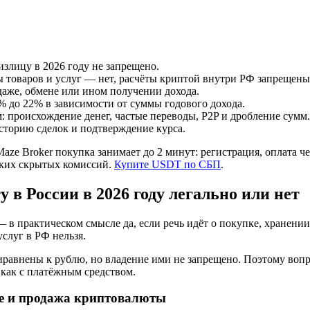
излицу в 2026 году не запрещено.
ы товаров и услуг — нет, расчёты криптой внутри РФ запрещены
даже, обмене или ином получении дохода.
% до 22% в зависимости от суммы годового дохода.
м: происхождение денег, частые переводы, P2P и дробление сумм.
сторию сделок и подтверждение курса.
ze Broker покупка занимает до 2 минут: регистрация, оплата чер
аких скрытых комиссий.
Купите USDT по СБП
.
 в России в 2026 году легально или нет
— в практическом смысле да, если речь идёт о покупке, хранен
слуг в РФ нельзя.
равнены к рублю, но владение ими не запрещено. Поэтому вопро
м как с платёжным средством.
ие и продажа криптовалюты