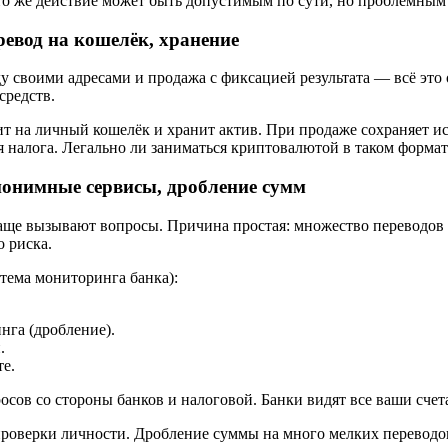
то же действие может быть допустимым по сути, но проблемным
ревод на кошелёк, хранение
ду своими адресами и продажа с фиксацией результата — всё эт
средств.
 на личный кошелёк и хранит актив. При продаже сохраняет ис
я налога. Легально ли заниматься криптовалютой в таком формат
нонимные сервисы, дробление сумм
 чаще вызывают вопросы. Причина простая: множество переводо
 риска.
стема мониторинга банка):
нга (дробление).
.
те.
росов со стороны банков и налоговой. Банки видят все ваши сче
проверки личности. Дробление суммы на много мелких переводо