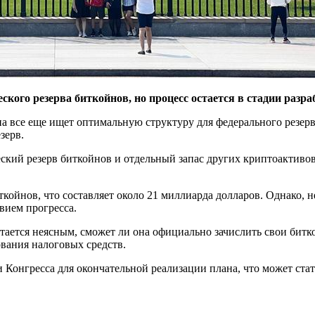
ого резерва биткойнов, но процесс остается в стадии разраб
 все еще ищет оптимальную структуру для федерального резерв
зерв.
ческий резерв биткойнов и отдельный запас других криптоактивов
ойнов, что составляет около 21 миллиарда долларов. Однако, не
вием прогресса.
стается неясным, сможет ли она официально зачислить свои бит
ования налоговых средств.
Конгресса для окончательной реализации плана, что может ста