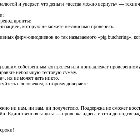
алютой и уверяет, что деньги «всегда можно вернуть» — технич
и;
ревод крипты;
анизацией, которую не можете независимо проверить.
вных фирм-однодневок до так называемого «pig butchering», ко
под вашим собственным контролем или принадлежат проверенном
тправьте небольшую тестовую сумму.
», их не может дать никто.
туйтесь с человеком, которому доверяете.
ожно ни нам, ни вам, ни получателю. Поддержка не сможет восст
йн. Единственная защита — проверка адреса и сети до подтверж
сроки!