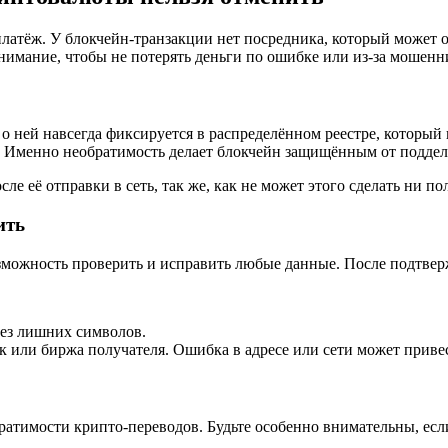
платёж. У блокчейн-транзакции нет посредника, который может 
 внимание, чтобы не потерять деньги по ошибке или из-за мошенн
 о ней навсегда фиксируется в распределённом реестре, которы
 Именно необратимость делает блокчейн защищённым от поддел
 её отправки в сеть, так же, как не может этого сделать ни пол
ить
зможность проверить и исправить любые данные. После подтверж
без лишних символов.
 или биржа получателя. Ошибка в адресе или сети может привес
ратимости крипто-переводов. Будьте особенно внимательны, есл