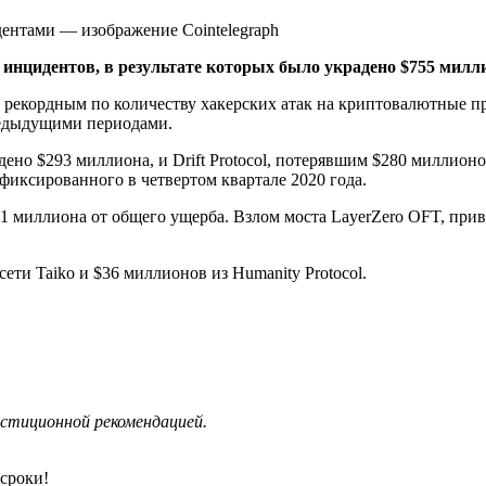
 инцидентов, в результате которых было украдено $755 милл
л рекордным по количеству хакерских атак на криптовалютные п
редыдущими периодами.
ено $293 миллиона, и Drift Protocol, потерявшим $280 миллион
афиксированного в четвертом квартале 2020 года.
51 миллиона от общего ущерба. Взлом моста LayerZero OFT, при
ти Taiko и $36 миллионов из Humanity Protocol.
стиционной рекомендацией.
сроки!