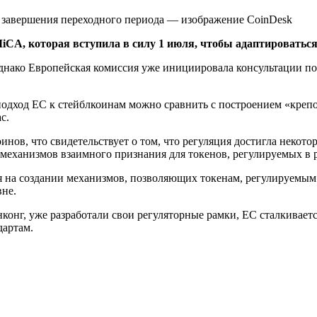
MiCA, которая вступила в силу 1 июля, чтобы адаптировать
однако Европейская комиссия уже инициировала консультации п
подход ЕС к стейблкоинам можно сравнить с построением «крепос
с.
нов, что свидетельствует о том, что регуляция достигла некото
 механизмов взаимного признания для токенов, регулируемых в
 на создании механизмов, позволяющих токенам, регулируемым 
вне.
конг, уже разработали свои регуляторные рамки, ЕС сталкивает
дартам.