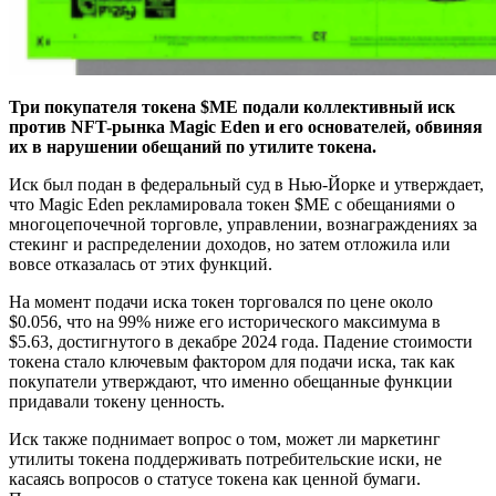
Три покупателя токена $ME подали коллективный иск
против NFT-рынка Magic Eden и его основателей, обвиняя
их в нарушении обещаний по утилите токена.
Иск был подан в федеральный суд в Нью-Йорке и утверждает,
что Magic Eden рекламировала токен $ME с обещаниями о
многоцепочечной торговле, управлении, вознаграждениях за
стекинг и распределении доходов, но затем отложила или
вовсе отказалась от этих функций.
На момент подачи иска токен торговался по цене около
$0.056, что на 99% ниже его исторического максимума в
$5.63, достигнутого в декабре 2024 года. Падение стоимости
токена стало ключевым фактором для подачи иска, так как
покупатели утверждают, что именно обещанные функции
придавали токену ценность.
Иск также поднимает вопрос о том, может ли маркетинг
утилиты токена поддерживать потребительские иски, не
касаясь вопросов о статусе токена как ценной бумаги.