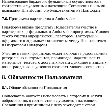
Использование биржевого функционала осуществляется в
соответствии с условиями настоящего Соглашения и иными
правилами Платформы, опубликованными на Платформе.
7.6.
Программы партнерства и Ambassador
Платформа вправе предлагать Пользователям участие в
партнерских, реферальных и Ambassador-программах. Условия
такого участия определяются Оператором Платформы и
оформляются отдельным соглашением между Пользователем
и Оператором Платформы.
Участие в таких программах может включать предоставление
реферальных инструментов, промокодов, маркетинговых
материалов, тестового доступа к новым функциям и выплату
вознаграждения на условиях соответствующего соглашения.
8. Обязанности Пользователя
8.1.
Общие обязанности Пользователя
Пользователь обязуется использовать Платформу и Услуги
добросовестно, в соответствии с условиями настоящего
Соглашения и применимым к нему законодательством.