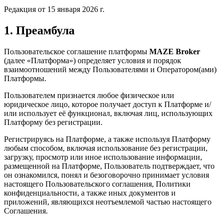
Редакция от 15 января 2026 г.
1. Преамбула
Пользовательское соглашение платформы
MAZE Broker
(далее «Платформа») определяет условия и порядок
взаимоотношений между Пользователями и Оператором(ами)
Платформы.
Пользователем признается любое физическое или
юридическое лицо, которое получает доступ к Платформе и/
или использует её функционал, включая лиц, использующих
Платформу без регистрации.
Регистрируясь на Платформе, а также используя Платформу
любым способом, включая использование без регистрации,
загрузку, просмотр или иное использование информации,
размещенной на Платформе, Пользователь подтверждает, что
он ознакомился, понял и безоговорочно принимает условия
настоящего Пользовательского соглашения, Политики
конфиденциальности, а также иных документов и
приложений, являющихся неотъемлемой частью настоящего
Соглашения.