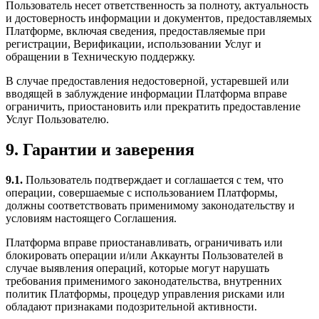
Пользователь несет ответственность за полноту, актуальность
и достоверность информации и документов, предоставляемых
Платформе, включая сведения, предоставляемые при
регистрации, Верификации, использовании Услуг и
обращении в Техническую поддержку.
В случае предоставления недостоверной, устаревшей или
вводящей в заблуждение информации Платформа вправе
ограничить, приостановить или прекратить предоставление
Услуг Пользователю.
9. Гарантии и заверения
9.1.
Пользователь подтверждает и соглашается с тем, что
операции, совершаемые с использованием Платформы,
должны соответствовать применимому законодательству и
условиям настоящего Соглашения.
Платформа вправе приостанавливать, ограничивать или
блокировать операции и/или Аккаунты Пользователей в
случае выявления операций, которые могут нарушать
требования применимого законодательства, внутренних
политик Платформы, процедур управления рисками или
обладают признаками подозрительной активности.