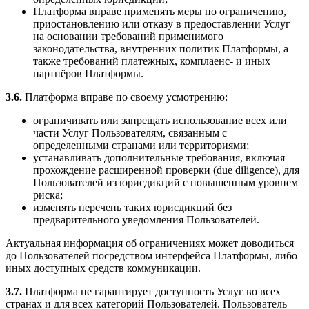
Платформа вправе применять меры по ограничению,
приостановлению или отказу в предоставлении Услуг
на основании требований применимого
законодательства, внутренних политик Платформы, а
также требований платежных, комплаенс- и иных
партнёров Платформы.
3.6.
Платформа вправе по своему усмотрению:
ограничивать или запрещать использование всех или
части Услуг Пользователям, связанным с
определенными странами или территориями;
устанавливать дополнительные требования, включая
прохождение расширенной проверки (due diligence), для
Пользователей из юрисдикций с повышенным уровнем
риска;
изменять перечень таких юрисдикций без
предварительного уведомления Пользователей.
Актуальная информация об ограничениях может доводиться
до Пользователей посредством интерфейса Платформы, либо
иных доступных средств коммуникации.
3.7.
Платформа не гарантирует доступность Услуг во всех
странах и для всех категорий Пользователей. Пользователь