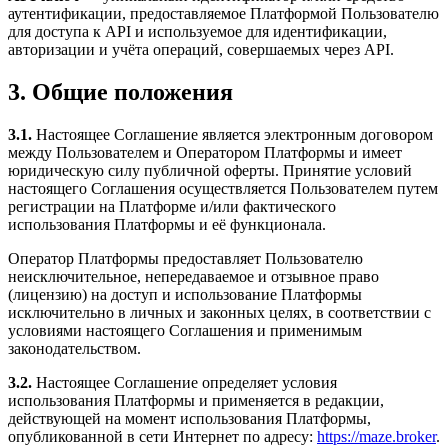
аутентификации, предоставляемое Платформой Пользователю
для доступа к API и используемое для идентификации,
авторизации и учёта операций, совершаемых через API.
3. Общие положения
3.1.
Настоящее Соглашение является электронным договором
между Пользователем и Оператором Платформы и имеет
юридическую силу публичной оферты. Принятие условий
настоящего Соглашения осуществляется Пользователем путем
регистрации на Платформе и/или фактического
использования Платформы и её функционала.
Оператор Платформы предоставляет Пользователю
неисключительное, непередаваемое и отзывное право
(лицензию) на доступ и использование Платформы
исключительно в личных и законных целях, в соответствии с
условиями настоящего Соглашения и применимым
законодательством.
3.2.
Настоящее Соглашение определяет условия
использования Платформы и применяется в редакции,
действующей на момент использования Платформы,
опубликованной в сети Интернет по адресу:
https://maze.broker
.