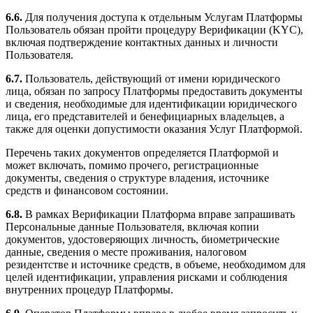
6.6.
Для получения доступа к отдельным Услугам Платформы
Пользователь обязан пройти процедуру Верификации (KYC),
включая подтверждение контактных данных и личности
Пользователя.
6.7.
Пользователь, действующий от имени юридического
лица, обязан по запросу Платформы предоставить документы
и сведения, необходимые для идентификации юридического
лица, его представителей и бенефициарных владельцев, а
также для оценки допустимости оказания Услуг Платформой.
Перечень таких документов определяется Платформой и
может включать, помимо прочего, регистрационные
документы, сведения о структуре владения, источнике
средств и финансовом состоянии.
6.8.
В рамках Верификации Платформа вправе запрашивать
Персональные данные Пользователя, включая копии
документов, удостоверяющих личность, биометрические
данные, сведения о месте проживания, налоговом
резидентстве и источнике средств, в объеме, необходимом для
целей идентификации, управления рисками и соблюдения
внутренних процедур Платформы.