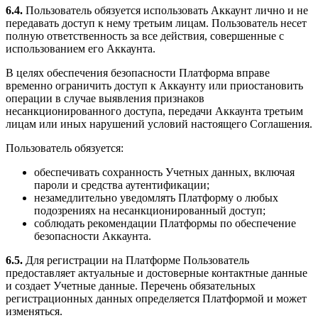
6.4.
Пользователь обязуется использовать Аккаунт лично и не
передавать доступ к нему третьим лицам. Пользователь несет
полную ответственность за все действия, совершенные с
использованием его Аккаунта.
В целях обеспечения безопасности Платформа вправе
временно ограничить доступ к Аккаунту или приостановить
операции в случае выявления признаков
несанкционированного доступа, передачи Аккаунта третьим
лицам или иных нарушений условий настоящего Соглашения.
Пользователь обязуется:
обеспечивать сохранность Учетных данных, включая
пароли и средства аутентификации;
незамедлительно уведомлять Платформу о любых
подозрениях на несанкционированный доступ;
соблюдать рекомендации Платформы по обеспечение
безопасности Аккаунта.
6.5.
Для регистрации на Платформе Пользователь
предоставляет актуальные и достоверные контактные данные
и создает Учетные данные. Перечень обязательных
регистрационных данных определяется Платформой и может
изменяться.