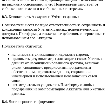
на законных основаниях, и что Пользователь действует от
собственного имени и в собственных интересах.
8.3.
Безопасность Аккаунта и Учётных данных
Пользователь несет полную ответственность за сохранность и
конфиденциальность Учетных данных, используемых для
доступа к Платформе, а также за все действия, совершенные с
использованием его Аккаунта.
Пользователь обязуется:
использовать уникальные и надежные пароли;
принимать разумные меры для защиты своих Учетных
данных от несанкционированного доступа, включая
риски, связанные с вредоносным программным
обеспечением, перехватом данных, социальной
инженерией и использованием небезопасных сетей
связи;
незамедлительно уведомлять Платформу о любых
подозрениях на компрометацию Аккаунта или Учетных
данных.
8.4.
Достоверность информации