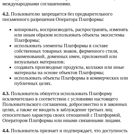
международными соглашениями.
4.2.
Пользователю запрещается без предварительного
письменного разрешения Оператора Платформы:
копировать, воспроизводить, распространять, изменять
или иным образом использовать объекты экосистемы
Платформы;
использовать элементы Платформы в составе
собственных товарных знаков, фирменного стиля,
наименований, доменных имен, приложений или
визуальных материалов;
создавать производные продукты, коллажи или иные
материалы на основе объектов Платформы;
использовать объекты Платформы в коммерческих или
публичных целях.
4.3.
Пользователь обязуется использовать Платформу
исключительно в соответствии с условиями настоящего
Пользовательского соглашения, добросовестно и в законных
целях, а также не вводить в заблуждение третьих лиц
относительно характера своих отношений с Платформой,
Оператором Платформы или иными связанными лицами.
4.4.
Пользователь признает и подтверждает, что доступность