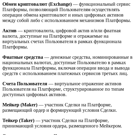
Обмен криптовалют (Exchange)
— функциональный сервис
Платформы, позволяющий Пользователям осуществлять
операции обмена криптовалют и иных цифровых активов
между собой либо с использованием механизмов Платформы.
Актив
— криптовалюта, цифровой актив и/или фиатная
валюта, доступные на Платформе и отражаемые на
виртуальных счетах Пользователя в рамках функционала
Платформы.
Фиатные средства
— денежные средства, номинированные в
национальных валютах, доступные Пользователю в рамках
функционала Платформы, включая операции ввода и вывода
средств с использованием платежных сервисов третьих лиц.
Счета Пользователя
— виртуальное отражение активов
Пользователя на Платформе, структурированное по типам
доступных цифровых активов.
Мейкер (Maker)
— участник Сделки на Платформе,
размещающий ордер и формирующий условия Сделки.
Тейкер (Taker)
— участник Сделки на Платформе,
принимающий условия ордера, размещенного Мейкером.