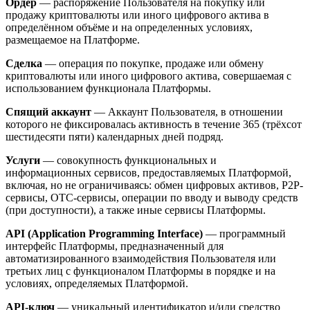
Ордер
— распоряжение Пользователя на покупку или
продажу криптовалюты или иного цифрового актива в
определённом объёме и на определенных условиях,
размещаемое на Платформе.
Сделка
— операция по покупке, продаже или обмену
криптовалюты или иного цифрового актива, совершаемая с
использованием функционала Платформы.
Спящий аккаунт
— Аккаунт Пользователя, в отношении
которого не фиксировалась активность в течение 365 (трёхсот
шестидесяти пяти) календарных дней подряд.
Услуги
— совокупность функциональных и
информационных сервисов, предоставляемых Платформой,
включая, но не ограничиваясь: обмен цифровых активов, P2P-
сервисы, OTC-сервисы, операции по вводу и выводу средств
(при доступности), а также иные сервисы Платформы.
API (Application Programming Interface)
— программный
интерфейс Платформы, предназначенный для
автоматизированного взаимодействия Пользователя или
третьих лиц с функционалом Платформы в порядке и на
условиях, определяемых Платформой.
API-ключ
— уникальный идентификатор и/или средство