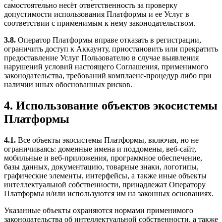
самостоятельно несёт ответственность за проверку
допустимости использования Платформы и ее Услуг в
соответствии с применимым к нему законодательством.
3.8.
Оператор Платформы вправе отказать в регистрации,
ограничить доступ к Аккаунту, приостановить или прекратить
предоставление Услуг Пользователю в случае выявления
нарушений условий настоящего Соглашения, применимого
законодательства, требований комплаенс-процедур либо при
наличии иных обоснованных рисков.
4. Использование объектов экосистемы
Платформы
4.1.
Все объекты экосистемы Платформы, включая, но не
ограничиваясь: доменные имена и поддомены, веб-сайт,
мобильные и веб-приложения, программное обеспечение,
базы данных, документацию, товарные знаки, логотипы,
графические элементы, интерфейсы, а также иные объекты
интеллектуальной собственности, принадлежат Оператору
Платформы и/или используются им на законных основаниях.
Указанные объекты охраняются нормами применимого
законодательства об интеллектуальной собственности, а также