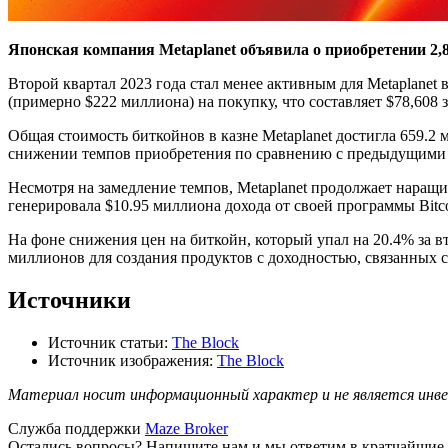
Японская компания Metaplanet объявила о приобретении 2,8
Второй квартал 2023 года стал менее активным для Metaplane
(примерно $222 миллиона) на покупку, что составляет $78,608 з
Общая стоимость биткойнов в казне Metaplanet достигла 659.2 
снижении темпов приобретения по сравнению с предыдущими кв
Несмотря на замедление темпов, Metaplanet продолжает наращив
генерировала $10.95 миллиона дохода от своей программы Bitc
На фоне снижения цен на биткойн, который упал на 20.4% за вт
миллионов для создания продуктов с доходностью, связанных 
Источники
Источник статьи:
The Block
Источник изображения:
The Block
Материал носит информационный характер и не является инве
Служба поддержки
Maze Broker
Остались вопросы? Напишите нам и мы ответим в кратчайшие 