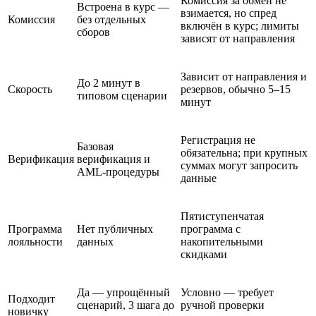
Комиссия за обмен не
Встроена в курс —
взимается, но спред
Комиссия
без отдельных
включён в курс; лимиты
сборов
зависят от направления
Зависит от направления и
До 2 минут в
Скорость
резервов, обычно 5–15
типовом сценарии
минут
Регистрация не
Базовая
обязательна; при крупных
Верификация
верификация и
суммах могут запросить
AML-процедуры
данные
Пятиступенчатая
Программа
Нет публичных
программа с
лояльности
данных
накопительными
скидками
Да — упрощённый
Условно — требует
Подходит
сценарий, 3 шага до
ручной проверки
новичку