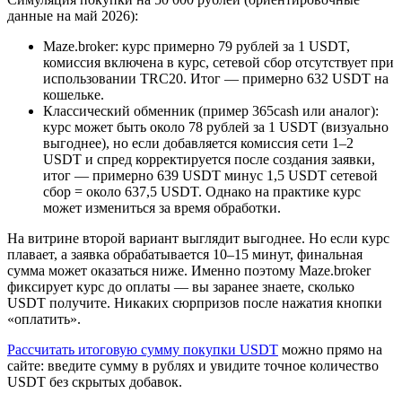
данные на май 2026):
Maze.broker: курс примерно 79 рублей за 1 USDT,
комиссия включена в курс, сетевой сбор отсутствует при
использовании TRC20. Итог — примерно 632 USDT на
кошельке.
Классический обменник (пример 365cash или аналог):
курс может быть около 78 рублей за 1 USDT (визуально
выгоднее), но если добавляется комиссия сети 1–2
USDT и спред корректируется после создания заявки,
итог — примерно 639 USDT минус 1,5 USDT сетевой
сбор = около 637,5 USDT. Однако на практике курс
может измениться за время обработки.
На витрине второй вариант выглядит выгоднее. Но если курс
плавает, а заявка обрабатывается 10–15 минут, финальная
сумма может оказаться ниже. Именно поэтому Maze.broker
фиксирует курс до оплаты — вы заранее знаете, сколько
USDT получите. Никаких сюрпризов после нажатия кнопки
«оплатить».
Рассчитать итоговую сумму покупки USDT
можно прямо на
сайте: введите сумму в рублях и увидите точное количество
USDT без скрытых добавок.