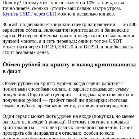
Почему? Потому что курс не скачет на 10% за ночь, и вы
точно знаете, сколько «стоит» ваш баланс завтра утром.
Купить USDT через СБП
можно в несколько кликов.
365cash поддерживает широкий спектр направлений — до 400
вариантов обмена, включая топ криптовалют и банковские
карты. Но перед обменом нужно проверять не только наличие
нужной монеты, а и сеть перевода: один и тот же USDT
может идти через TRC20, ERC20 или BEP20, и ошибка здесь
стоит реальных денег.
Обмен рублей на крипту и вывод криптовалюты
в фиат
Обмен рублей на крипту удобен, когда сервис работает с
понятными способами оплаты и заранее показывает сумму
получения. Обратный сценарий — продажа криптовалюты и
получение рублей — требует такой же проверки: итоговая
сумма в рублях, время зачисления, условия подтверждения.
Один сервис может быть удобен на входе (покупка), но менее
выгоден на выходе (продажа). Поэтому покупка и продажа
криптовалюты — это два разных сценария сравнения. Стоит
проверять оба направления отдельно, особенно если
планируете обменять криптовалюту обратно в рубли через тот