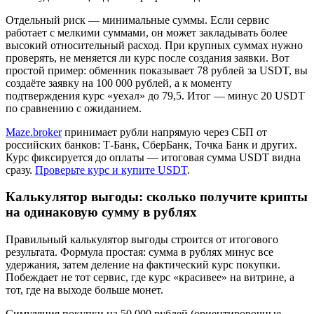
Отдельный риск — минимальные суммы. Если сервис
работает с мелкими суммами, он может закладывать более
высокий относительный расход. При крупных суммах нужно
проверять, не меняется ли курс после создания заявки. Вот
простой пример: обменник показывает 78 рублей за USDT, вы
создаёте заявку на 100 000 рублей, а к моменту
подтверждения курс «уехал» до 79,5. Итог — минус 20 USDT
по сравнению с ожиданием.
Maze.broker
принимает рубли напрямую через СБП от
российских банков: Т-Банк, СберБанк, Точка Банк и других.
Курс фиксируется до оплаты — итоговая сумма USDT видна
сразу.
Проверьте курс и купите USDT
.
Калькулятор выгоды: сколько получите крипты
на одинаковую сумму в рублях
Правильный калькулятор выгоды строится от итогового
результата. Формула простая: сумма в рублях минус все
удержания, затем деление на фактический курс покупки.
Побеждает не тот сервис, где курс «красивее» на витрине, а
тот, где на выходе больше монет.
Симуляция покупки на 50 000 рублей (ориентировочные