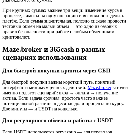
уже около 4% от суммы.
При крупных суммах важнее три вещи: изменение курса в
процессе, лимиты на одну операцию и возможность делить
платёж. Если сумма значительная, полезно сначала провести
тестовый обмен на малый объём — это одно из базовых
правил безопасности при работе с любым обменником
криптовалют.
Maze.broker и 365cash в разных
сценариях использования
Для быстрой покупки крипты через СБП
Для быстрой покупки важны короткий путь, понятный
интерфейс и минимум ручных действий.
Maze.broker
заточен
именно под этот сценарий: вход → оплата → получение
актива. Если задача срочная, простота часто важнее
потенциальной разницы в десятые доли процента по курсу.
Две минуты — и USDT на кошельке.
Для регулярного обмена и работы с USDT
Если USDT используется регулярно — для переводов,