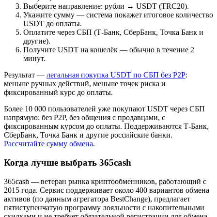
Выберите направление: рубли → USDT (TRC20).
Укажите сумму — система покажет итоговое количество
USDT до оплаты.
Оплатите через СБП (Т-Банк, СберБанк, Точка Банк и
другие).
Получите USDT на кошелёк — обычно в течение 2
минут.
Результат —
легальная покупка USDT по СБП без P2P
:
меньше ручных действий, меньше точек риска и
фиксированный курс до оплаты.
Более 10 000 пользователей уже покупают USDT через СБП
напрямую: без P2P, без общения с продавцами, с
фиксированным курсом до оплаты. Поддерживаются Т-Банк,
СберБанк, Точка Банк и другие российские банки.
Рассчитайте сумму обмена
.
Когда лучше выбрать 365cash
365cash — ветеран рынка криптообменников, работающий с
2015 года. Сервис поддерживает около 400 вариантов обмена
активов (по данным агрегатора BestChange), предлагает
пятиступенчатую программу лояльности с накопительными
скидками и не требует обязательной регистрации для обмена.