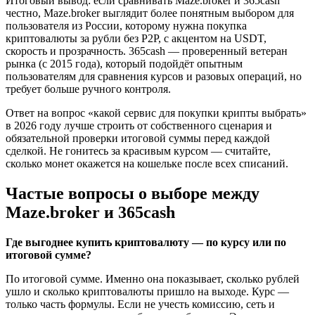
Итоговый вывод: если сравнивать Maze.broker и 365cash
честно, Maze.broker выглядит более понятным выбором для
пользователя из России, которому нужна покупка
криптовалюты за рубли без P2P, с акцентом на USDT,
скорость и прозрачность. 365cash — проверенный ветеран
рынка (с 2015 года), который подойдёт опытным
пользователям для сравнения курсов и разовых операций, но
требует больше ручного контроля.
Ответ на вопрос «какой сервис для покупки крипты выбрать»
в 2026 году лучше строить от собственного сценария и
обязательной проверки итоговой суммы перед каждой
сделкой. Не гонитесь за красивым курсом — считайте,
сколько монет окажется на кошельке после всех списаний.
Частые вопросы о выборе между
Maze.broker и 365cash
Где выгоднее купить криптовалюту — по курсу или по
итоговой сумме?
По итоговой сумме. Именно она показывает, сколько рублей
ушло и сколько криптовалюты пришло на выходе. Курс —
только часть формулы. Если не учесть комиссию, сеть и