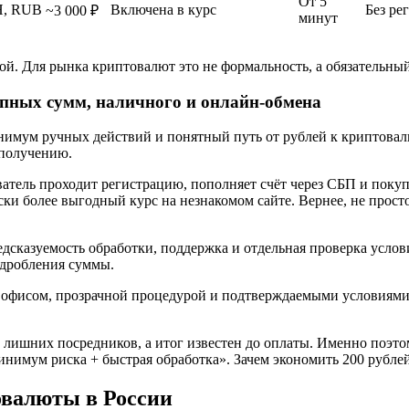
От 5
H, RUB
Включена в курс
Без ре
~3 000 ₽
минут
ой. Для рынка криптовалют это не формальность, а обязательны
упных сумм, наличного и онлайн-обмена
имум ручных действий и понятный путь от рублей к криптовалю
 получению.
атель проходит регистрацию, пополняет счёт через СБП и покуп
ски более выгодный курс на незнакомом сайте. Вернее, не прост
дсказуемость обработки, поддержка и отдельная проверка услови
 дробления суммы.
офисом, прозрачной процедурой и подтверждаемыми условиями. 
 лишних посредников, а итог известен до оплаты. Именно поэто
нимум риска + быстрая обработка». Зачем экономить 200 рублей
овалюты в России