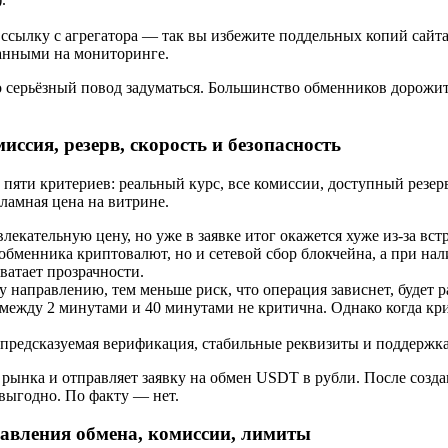
ссылку с агрегатора — так вы избежите поддельных копий сайта
данными на мониторинге.
о серьёзный повод задуматься. Большинство обменников дорожит
иссия, резерв, скорость и безопасность
 пяти критериев: реальный курс, все комиссии, доступный резер
кламная цена на витрине.
екательную цену, но уже в заявке итог окажется хуже из-за вст
бменника криптовалют, но и сетевой сбор блокчейна, а при на
ватает прозрачности.
аправлению, тем меньше риск, что операция зависнет, будет ра
 между 2 минутами и 40 минутами не критична. Однако когда к
предсказуемая верификация, стабильные реквизиты и поддержка,
рынка и отправляет заявку на обмен USDT в рубли. После создан
 выгодно. По факту — нет.
авления обмена, комиссии, лимиты