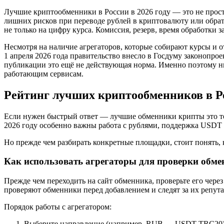
Лучшие криптообменники в России в 2026 году — это не просто
лишних рисков при переводе рублей в криптовалюту или обрат
не только на цифру курса. Комиссия, резерв, время обработки 
Несмотря на наличие агрегаторов, которые собирают курсы и 
1 апреля 2026 года правительство внесло в Госдуму законопр
публикации это ещё не действующая норма. Именно поэтому н
работающим сервисам.
Рейтинг лучших криптообменников в Ро
Если нужен быстрый ответ — лучшие обменники крипты это те,
2026 году особенно важны работа с рублями, поддержка USDT 
Но прежде чем разбирать конкретные площадки, стоит понять,
Как использовать агрегаторы для проверки обм
Прежде чем переходить на сайт обменника, проверьте его чере
проверяют обменники перед добавлением и следят за их репут
Порядок работы с агрегатором:
Выберите направление (например, RUB → USDT TRC20)