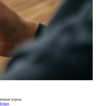
ринные курсы.
roker
.