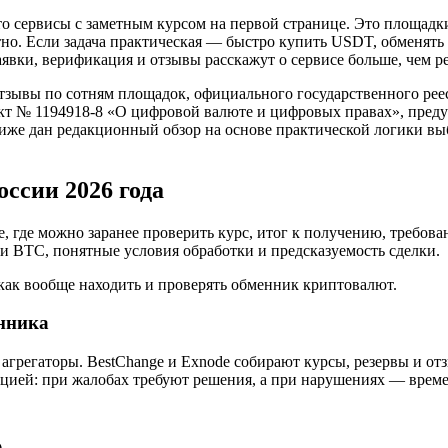
 сервисы с заметным курсом на первой странице. Это площадки,
но. Если задача практическая — быстро купить USDT, обменять
заявки, верификация и отзывы расскажут о сервисе больше, чем 
отзывы по сотням площадок, официального государственного рее
оект № 1194918-8 «О цифровой валюте и цифровых правах», пред
иже дан редакционный обзор на основе практической логики вы
ссии 2026 года
 где можно заранее проверить курс, итог к получению, требова
и BTC, понятные условия обработки и предсказуемость сделки.
 как вообще находить и проверять обменник криптовалют.
енника
з агрегаторы. BestChange и Exnode собирают курсы, резервы и 
ацией: при жалобах требуют решения, а при нарушениях — врем
.