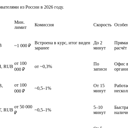
ателями из России в 2026 году.
Мин.
Комиссия
Скорость
Особе
лимит
Встроена в курс, итог виден
До 2
Прямая
B
~1 000 ₽
заранее
минут
расчёт
от 100
По
Офис в
H, RUB
от ~0,3%
записи
органи
000 ₽
от 100
B,
От 15
Работа
~0,5–1%
минут
нескол
000 ₽
от 50 000
5–10
Быстра
T, RUB
~0,5–1%
минут
налич
₽