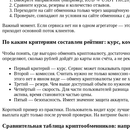
Сравните курсы, резервы и количество отзывов.
Переходите на сайт обменника только через защищённую 
Проверьте, совпадают ли условия на сайте обменника с 
Важный момент. Если сервиса нет ни в одном агрегаторе — эт
приходит основной поток клиентов.
По каким критериям составлен рейтинг: курс, ком
Чтобы понять, где выгодно обменять криптовалюту, достаточно
определяют, сколько рублей дойдёт до карты или счёта, а не ре
Первый критерий — курс. Сервис может показывать привл
Второй — комиссия. Считать нужно не только комиссию о
этого нет в явном виде — обмену криптовалюты уже не х
Третий — резерв. Чем выше доступный объём по нужному н
Четвёртый — скорость. Для части пользователей разница
актива, время становится частью цены.
Пятый — безопасность. Имеет значение защита аккаунта, 
Короткий пример из практики. Пользователь видит курс лучше 
выплата идёт только после ручной проверки. На витрине было
Сравнительная таблица криптообменников: напр