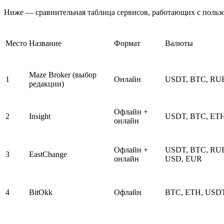
Ниже — сравнительная таблица сервисов, работающих с пользов
Место
Название
Формат
Валюты
Maze Broker (выбор
1
Онлайн
USDT, BTC, RU
редакции)
Офлайн +
2
Insight
USDT, BTC, ET
онлайн
Офлайн +
USDT, BTC, RU
3
EastChange
онлайн
USD, EUR
4
BitOkk
Офлайн
BTC, ETH, USD