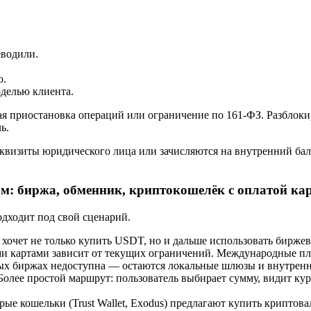
еводили.
о.
делью клиента.
ая приостановка операций или ограничение по 161-ФЗ. Разблоки
ь.
реквизиты юридического лица или зачисляются на внутренний ба
: биржа, обменник, криптокошелёк с оплатой карт
дходит под свой сценарий.
хочет не только купить USDT, но и дальше использовать биржево
ими картами зависит от текущих ограничений. Международные пл
ых биржах недоступна — остаются локальные шлюзы и внутрен
олее простой маршрут: пользователь выбирает сумму, видит кур
ые кошельки (Trust Wallet, Exodus) предлагают купить криптов