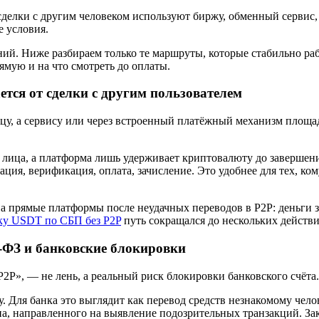
 сделки с другим человеком используют биржу, обменный сервис
е условия.
ий. Ниже разбираем только те маршруты, которые стабильно рабо
ямую и на что смотреть до оплаты.
ется от сделки с другим пользователем
вцу, а сервису или через встроенный платёжный механизм площад
ых лица, а платформа лишь удерживает криптовалюту до заверше
ция, верификация, оплата, зачисление. Это удобнее для тех, к
а прямые платформы после неудачных переводов в P2P: деньги за
ку USDT по СБП без P2P
путь сокращался до нескольких действий
1-ФЗ и банковские блокировки
P2P», — не лень, а реальный риск блокировки банковского счёта.
. Для банка это выглядит как перевод средств незнакомому чел
а, направленного на выявление подозрительных транзакций. Зак