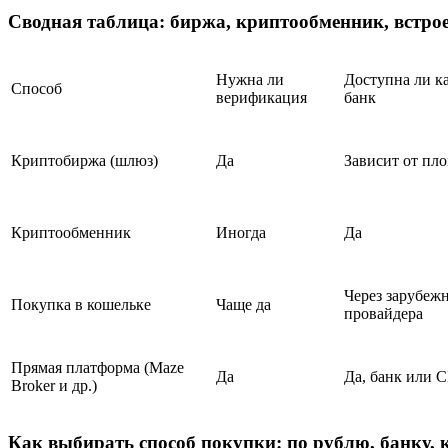
Сводная таблица: биржа, криптообменник, встро
Нужна ли
Доступна ли ка
Способ
верификация
банк
Криптобиржа (шлюз)
Да
Зависит от пл
Криптообменник
Иногда
Да
Через зарубеж
Покупка в кошельке
Чаще да
провайдера
Прямая платформа (Maze
Да
Да, банк или 
Broker и др.)
Как выбирать способ покупки: по рублю, банку, к