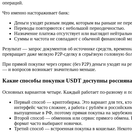
операций.
Что именно настораживает банк:
Деньги уходят разным людям, которым вы раньше не пер
Переводы повторяются с небольшой периодичностью.
Назначение платежа отсутствует или выглядит нейтральн
Суммы и частота не совпадают с обычной финансовой мо
Результат — запрос документов об источнике средств, временн
превращает даже мелкую P2P-сделку в серьёзную головную бол
При прямой покупке через сервис (без P2P) деньги уходят на 
— и вопросов возникает значительно меньше.
Какие способы покупки USDT доступны россиянам
Основных вариантов четыре. Каждый работает по-разному и по
Первый способ — криптобиржа. Это вариант для тех, кто 
интерфейс часто сложнее, а работа с рублём и российск
выпущенные в РФ, поэтому прямая покупка на зарубежн
Второй способ — обменник или сервис прямого обмена. Б
формат часто выбирают новички.
Третий способ — встроенная покупка в кошельке. Некотор