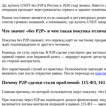
Да, купить USDT без P2P в России в 2026 году можно. Вместо
операция проходит через реквизиты сервиса и заранее понятны
Рынок постоянно меняется из-за санкций и регуляторных решен
список громких названий, а понимание, где купить USDT напр
Что значит «без P2P» и чем такая покупка отлича
Покупка без P2P означает, что перевод идёт не частному прода
ждёт подтверждения от другого человека.
Разница, по сути, простая. В P2P-сделке участвуют два частн
прямой сервис или биржевой шлюз — маршрут короче: регистра
на стороне контрагента.
Вот характерный случай из практики. Пользователи приходят н
менялись уже после открытия заявки. После перехода на
покуп
Почему P2P-сделки стали проблемой: 115-ФЗ, 16
Главная причина, по которой пользователи ищут покупку «без 
При покупке через P2P вы переводите деньги физическому лицу
включается логика контроля операций в рамках 115-ФЗ — закон