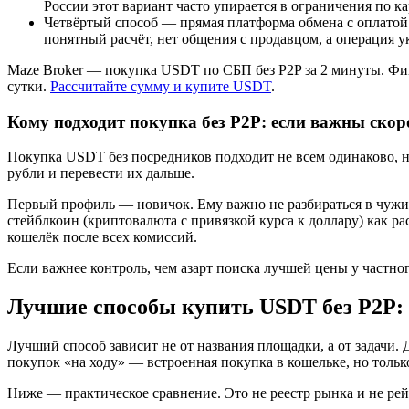
России этот вариант часто упирается в ограничения по 
Четвёртый способ — прямая платформа обмена с оплатой ч
понятный расчёт, нет общения с продавцом, а операция у
Maze Broker — покупка USDT по СБП без P2P за 2 минуты. Фик
сутки.
Рассчитайте сумму и купите USDT
.
Кому подходит покупка без P2P: если важны скор
Покупка USDT без посредников подходит не всем одинаково, но
рубли и перевести их дальше.
Первый профиль — новичок. Ему важно не разбираться в чужих
стейблкоин (криптовалюта с привязкой курса к доллару) как р
кошелёк после всех комиссий.
Если важнее контроль, чем азарт поиска лучшей цены у частно
Лучшие способы купить USDT без P2P: 
Лучший способ зависит не от названия площадки, а от задачи
покупок «на ходу» — встроенная покупка в кошельке, но тольк
Ниже — практическое сравнение. Это не реестр рынка и не рейт