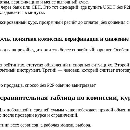
картам, верификацию и менее выгодный курс.
ерез банк или СБП. Это тот сценарий, где купить USDT без P2P 
кладывается в минуты.
сированный курс, прозрачный расчёт до оплаты, без общения с 
ость, понятная комиссия, верификация и снижение
 для широкой аудитории это более спокойный вариант. Особенно 
 рейтингах, статусах объявлений и спорных ситуациях. Второй
асчётный инструмент. Третий — человек, который считает итого
го продавца, способ без P2P обычно выигрывает.
сравнительная таблица по комиссии, ку
. Для небольшой и средней суммы чаще побеждает прямой обменн
о после проверки курса и ограничений.
инг всех сервисов, а рабочая модель выбора.