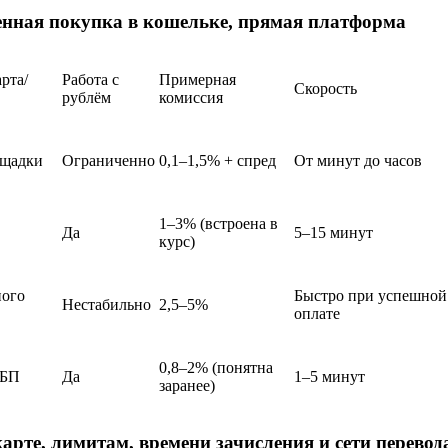
енная покупка в кошельке, прямая платформа
рта/
Работа с
Примерная
Скорость
рублём
комиссия
ощадки
Ограниченно
0,1–1,5% + спред
От минут до часов
1–3% (встроена в
Да
5–15 минут
курс)
ного
Быстро при успешной
Нестабильно
2,5–5%
оплате
0,8–2% (понятна
СБП
Да
1–5 минут
заранее)
арте, лимитам, времени зачисления и сети перевод