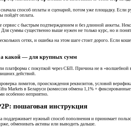
начала способ оплаты и сценарий, потом уже площадку. Если ру
ы пойдёт оплата.
 сервис с быстрым подтверждением и без длинной анкеты. Неко
 Для суммы существенно выше нужен не только курс, но и поня
скольких сетях, и ошибка на этом шаге стоит дорого. Если коше
, а какой — для крупных сумм
и платформа с покупкой через СБП. Причина не в «волшебной вы
лишних действий.
проверка лимитов, происхождения реквизитов, условий верифик
a Markets в Беларуси (комиссия обмена 1,1% + фиксированные 5
ами особенно неприятно.
P2P: пошаговая инструкция
а поддерживает нужный способ пополнения и принимает пользов
ирже, обменивать активы или выводить дальше.