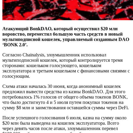
Атакующий BonkDAO, который осуществил $20 млн
воровство, переместил большую часть средств в новый
мультиподписной кошелек, управляемый созданным DAO
‘BONK 2.0’.
Согласно Chainalysis, злоумышленник использовал
мультиподписной кошелек, который контролируется тремя
сторонами: кошельком голосующего, кошельком
эксплуататора и третьим кошельком с финансовыми связями с
голосующим.
Схема атаки началась 30 июня, когда анонимный кошелек
предложил вывести средства из казны BonkDAO. Для этого
потребовалось 1% голосов от общего объема токенов BONK,
что было достигнуто 4 и 5 июля путем покупки токенов на
сумму $8 млн и заимствования оставшейся суммы через DeFi.
После успешного голосования 6 июля, казна на сумму около
$20 млн была выведена на кошелек эксплуататора. Всего
через девять часов после атаки, злоумышленник перевел