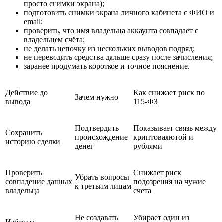
просто снимки экрана);
подготовить снимки экрана личного кабинета с ФИО и
email;
проверить, что имя владельца аккаунта совпадает с
владельцем счёта;
не делать цепочку из нескольких выводов подряд;
не переводить средства дальше сразу после зачисления;
заранее продумать короткое и точное пояснение.
Действие до
Как снижает риск по
Зачем нужно
вывода
115-ФЗ
Подтвердить
Показывает связь между
Сохранить
происхождение
криптовалютой и
историю сделки
денег
рублями
Проверить
Снижает риск
Убрать вопросы
совпадение данных
подозрения на чужие
к третьим лицам
владельца
счета
Не создавать
Убирает один из
Избегать