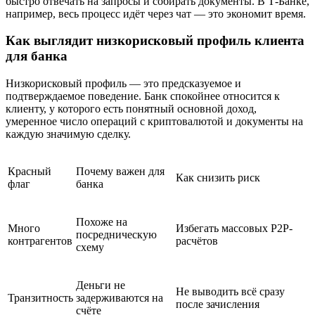
быстро отвечать на запросы и собирать документы. В Т-Банке,
например, весь процесс идёт через чат — это экономит время.
Как выглядит низкорисковый профиль клиента
для банка
Низкорисковый профиль — это предсказуемое и
подтверждаемое поведение. Банк спокойнее относится к
клиенту, у которого есть понятный основной доход,
умеренное число операций с криптовалютой и документы на
каждую значимую сделку.
Красный
Почему важен для
Как снизить риск
флаг
банка
Похоже на
Много
Избегать массовых P2P-
посредническую
контрагентов
расчётов
схему
Деньги не
Не выводить всё сразу
Транзитность
задерживаются на
после зачисления
счёте