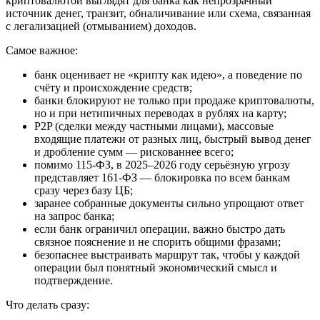
криптовалютой выглядят для банка как непрозрачный
источник денег, транзит, обналичивание или схема, связанная
с легализацией (отмыванием) доходов.
Самое важное:
банк оценивает не «крипту как идею», а поведение по
счёту и происхождение средств;
банки блокируют не только при продаже криптовалюты,
но и при нетипичных переводах в рублях на карту;
P2P (сделки между частными лицами), массовые
входящие платежи от разных лиц, быстрый вывод денег
и дробление сумм — рискованнее всего;
помимо 115-ФЗ, в 2025–2026 году серьёзную угрозу
представляет 161-ФЗ — блокировка по всем банкам
сразу через базу ЦБ;
заранее собранные документы сильно упрощают ответ
на запрос банка;
если банк ограничил операции, важно быстро дать
связное пояснение и не спорить общими фразами;
безопаснее выстраивать маршрут так, чтобы у каждой
операции был понятный экономический смысл и
подтверждение.
Что делать сразу: