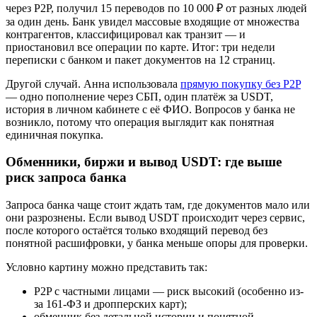
через P2P, получил 15 переводов по 10 000 ₽ от разных людей
за один день. Банк увидел массовые входящие от множества
контрагентов, классифицировал как транзит — и
приостановил все операции по карте. Итог: три недели
переписки с банком и пакет документов на 12 страниц.
Другой случай. Анна использовала
прямую покупку без P2P
— одно пополнение через СБП, один платёж за USDT,
история в личном кабинете с её ФИО. Вопросов у банка не
возникло, потому что операция выглядит как понятная
единичная покупка.
Обменники, биржи и вывод USDT: где выше
риск запроса банка
Запроса банка чаще стоит ждать там, где документов мало или
они разрознены. Если вывод USDT происходит через сервис,
после которого остаётся только входящий перевод без
понятной расшифровки, у банка меньше опоры для проверки.
Условно картину можно представить так:
P2P с частными лицами — риск высокий (особенно из-
за 161-ФЗ и дропперских карт);
обменник без детальной истории и понятной