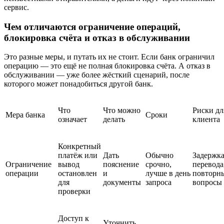
сервис.
Чем отличаются ограничение операций,
блокировка счёта и отказ в обслуживании
Это разные меры, и путать их не стоит. Если банк ограничил
операцию — это ещё не полная блокировка счёта. А отказ в
обслуживании — уже более жёсткий сценарий, после
которого может понадобиться другой банк.
Что
Что можно
Риски дл
Мера банка
Сроки
означает
делать
клиента
Конкретный
платёж или
Дать
Обычно
Задержк
Ограничение
вывод
пояснение
срочно,
перевода
операции
остановлен
и
лучше в день
повторн
для
документы
запроса
вопросы
проверки
Доступ к
Уточнить