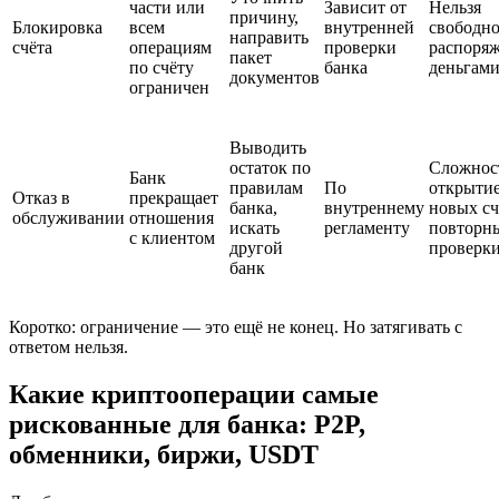
части или
Зависит от
Нельзя
причину,
Блокировка
всем
внутренней
свободн
направить
счёта
операциям
проверки
распоряж
пакет
по счёту
банка
деньгам
документов
ограничен
Выводить
остаток по
Сложнос
Банк
правилам
По
открыти
Отказ в
прекращает
банка,
внутреннему
новых сч
обслуживании
отношения
искать
регламенту
повторн
с клиентом
другой
проверк
банк
Коротко: ограничение — это ещё не конец. Но затягивать с
ответом нельзя.
Какие криптооперации самые
рискованные для банка: P2P,
обменники, биржи, USDT