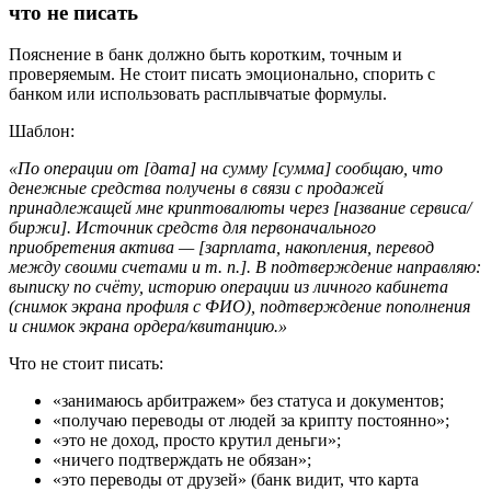
что не писать
Пояснение в банк должно быть коротким, точным и
проверяемым. Не стоит писать эмоционально, спорить с
банком или использовать расплывчатые формулы.
Шаблон:
«По операции от [дата] на сумму [сумма] сообщаю, что
денежные средства получены в связи с продажей
принадлежащей мне криптовалюты через [название сервиса/
биржи]. Источник средств для первоначального
приобретения актива — [зарплата, накопления, перевод
между своими счетами и т. п.]. В подтверждение направляю:
выписку по счёту, историю операции из личного кабинета
(снимок экрана профиля с ФИО), подтверждение пополнения
и снимок экрана ордера/квитанцию.»
Что не стоит писать:
«занимаюсь арбитражем» без статуса и документов;
«получаю переводы от людей за крипту постоянно»;
«это не доход, просто крутил деньги»;
«ничего подтверждать не обязан»;
«это переводы от друзей» (банк видит, что карта