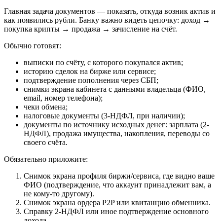
Главная задача документов — показать, откуда возник актив и
как появились рубли. Банку важно видеть цепочку: доход →
покупка крипты → продажа → зачисление на счёт.
Обычно готовят:
выписки по счёту, с которого покупался актив;
историю сделок на бирже или сервисе;
подтверждение пополнения через СБП;
снимки экрана кабинета с данными владельца (ФИО,
email, номер телефона);
чеки обмена;
налоговые документы (3-НДФЛ, при наличии);
документы по источнику исходных денег: зарплата (2-
НДФЛ), продажа имущества, накопления, переводы со
своего счёта.
Обязательно приложите:
Снимок экрана профиля биржи/сервиса, где видно ваше
ФИО (подтверждение, что аккаунт принадлежит вам, а
не кому-то другому).
Снимок экрана ордера P2P или квитанцию обменника.
Справку 2-НДФЛ или иное подтверждение основного
дохода.