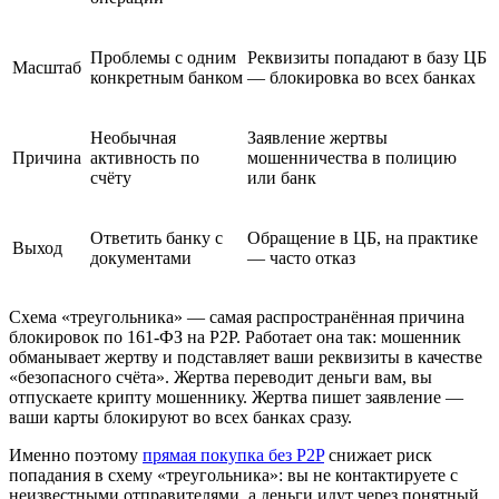
Проблемы с одним
Реквизиты попадают в базу ЦБ
Масштаб
конкретным банком
— блокировка во всех банках
Необычная
Заявление жертвы
Причина
активность по
мошенничества в полицию
счёту
или банк
Ответить банку с
Обращение в ЦБ, на практике
Выход
документами
— часто отказ
Схема «треугольника» — самая распространённая причина
блокировок по 161-ФЗ на P2P. Работает она так: мошенник
обманывает жертву и подставляет ваши реквизиты в качестве
«безопасного счёта». Жертва переводит деньги вам, вы
отпускаете крипту мошеннику. Жертва пишет заявление —
ваши карты блокируют во всех банках сразу.
Именно поэтому
прямая покупка без P2P
снижает риск
попадания в схему «треугольника»: вы не контактируете с
неизвестными отправителями, а деньги идут через понятный