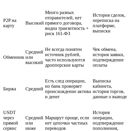
Много разных
История сделок,
отправителей, нет
P2P на
переписка на
Высокий
прямого договора,
карту
платформе,
видна транзитность +
выписки
риск 161-ФЗ
Не всегда понятен
Чек обмена,
Средний
источник рублей,
история заявки,
Обменник
или
часто используются
подтверждение
высокий
дропперские карты
оплаты
Есть след операции,
Выписка
но банк проверяет
кабинета,
Биржа
Средний
происхождение актива
история торгов,
и денег
данные о выводе
USDT
История
через
Средний
Маршрут проще, если
операции,
прямой
или
нет цепочки частных
подтверждение
сервис
ниже
переводов
пополнения,