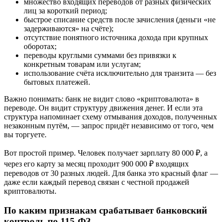
множество входящих переводов от разных физических
лиц за короткий период;
быстрое списание средств после зачисления (деньги «не
задерживаются» на счёте);
отсутствие понятного источника дохода при крупных
оборотах;
переводы круглыми суммами без привязки к
конкретным товарам или услугам;
использование счёта исключительно для транзита — без
бытовых платежей.
Важно понимать: банк не видит слово «криптовалюта» в
переводе. Он видит структуру движения денег. И если эта
структура напоминает схему отмывания доходов, полученных
незаконным путём, — запрос придёт независимо от того, чем
вы торгуете.
Вот простой пример. Человек получает зарплату 80 000 ₽, а
через его карту за месяц проходит 900 000 ₽ входящих
переводов от 30 разных людей. Для банка это красный флаг —
даже если каждый перевод связан с честной продажей
криптовалюты.
По каким признакам срабатывает банковский
контроль по 115-ФЗ