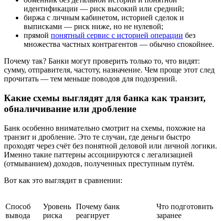
идентификации — риск высокий или средний;
биржа с личным кабинетом, историей сделок и
выписками — риск ниже, но не нулевой;
прямой
понятный сервис с историей операции
без
множества частных контрагентов — обычно спокойнее.
Почему так? Банки могут проверить только то, что видят:
сумму, отправителя, частоту, назначение. Чем проще этот след
прочитать — тем меньше поводов для подозрений.
Какие схемы выглядят для банка как транзит,
обналичивание или дробление
Банк особенно внимательно смотрит на схемы, похожие на
транзит и дробление. Это те случаи, где деньги быстро
проходят через счёт без понятной деловой или личной логики.
Именно такие паттерны ассоциируются с легализацией
(отмыванием) доходов, полученных преступным путём.
Вот как это выглядит в сравнении:
Способ
Уровень
Почему банк
Что подготовить
вывода
риска
реагирует
заранее