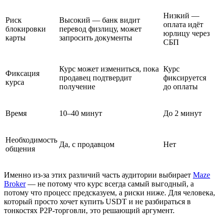
Низкий —
Риск
Высокий — банк видит
оплата идёт
блокировки
перевод физлицу, может
юрлицу через
карты
запросить документы
СБП
Курс может измениться, пока
Курс
Фиксация
продавец подтвердит
фиксируется
курса
получение
до оплаты
Время
10–40 минут
До 2 минут
Необходимость
Да, с продавцом
Нет
общения
Именно из-за этих различий часть аудитории выбирает
Maze
Broker
— не потому что курс всегда самый выгодный, а
потому что процесс предсказуем, а риски ниже. Для человека,
который просто хочет купить USDT и не разбираться в
тонкостях P2P-торговли, это решающий аргумент.