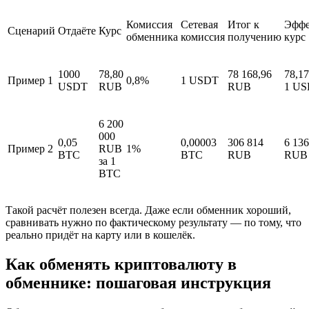
Комиссия
Сетевая
Итог к
Эффе
Сценарий
Отдаёте
Курс
обменника
комиссия
получению
курс
1000
78,80
78 168,96
78,1
Пример 1
0,8%
1 USDT
USDT
RUB
RUB
1 U
6 200
000
0,05
0,00003
306 814
6 136
Пример 2
RUB
1%
BTC
BTC
RUB
RUB 
за 1
BTC
Такой расчёт полезен всегда. Даже если обменник хороший,
сравнивать нужно по фактическому результату — по тому, что
реально придёт на карту или в кошелёк.
Как обменять криптовалюту в
обменнике: пошаговая инструкция