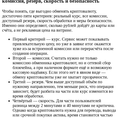
комиссия, резерв, скорость и безопасность
Чтобы понять, где выгодно обменять криптовалюту,
достаточно пяти критериев: реальный курс, все комиссии,
доступный резерв, скорость обработки и меры безопасности.
Именно они определяют, сколько рублей дойдёт до карты или
счёта, а не рекламная цена на витрине.
Первый критерий — курс. Сервис может показывать
привлекательную цену, но уже в заявке итог окажется
хуже из-за встроенной комиссии или перерасчёта после
создания операции.
Второй — комиссия. Считать нужно не только
комиссию обменника криптовалют, но и сетевой сбор
блокчейна, а при наличном формате ещё и возможную
кассовую надбавку. Если этого нет в явном виде —
обмену криптовалюты уже не хватает прозрачности.
Третий — резерв. Чем выше доступный объём по
нужному направлению, тем меньше риск, что операция
зависнет, будет разбита на части или курс изменится во
время обработки.
Четвёртый — скорость. Для части пользователей
разница между 2 минутами и 40 минутами не критична.
Однако когда криптовалюта нужна для перевода, вывода
или срочной покупки актива, время становится частью