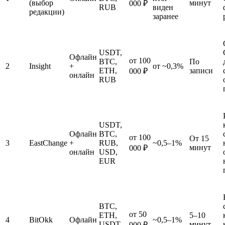
(выбор
минут
000 ₽
RUB
виден
редакции)
заранее
USDT,
Офлайн
от 100
BTC,
По
2
Insight
+
от ~0,3%
ETH,
записи
000 ₽
онлайн
RUB
USDT,
Офлайн
BTC,
от 100
От 15
3
EastChange
+
RUB,
~0,5–1%
минут
000 ₽
онлайн
USD,
EUR
BTC,
от 50
ETH,
5–10
4
BitOkk
Офлайн
~0,5–1%
USDT,
минут
000 ₽