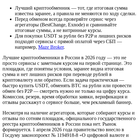
Лучший криптообменник — тот, где итоговая сумма
известна заранее, а правила не меняются по ходу сделки.
Перед обменом всегда проверяйте сервис через
агрегаторы (BestChange, Exnode) и сравнивайте
итоговые суммы, а не витринные курсы.
Для покупки USDT за рубли без P2P и лишних рисков
подходят сервисы с прямой оплатой через СБП —
например,
Maze Broker
.
Лучшие криптообменники в России в 2026 году — это не
просто сервисы с заметным курсом на первой странице. Это
площадки, где понятны условия, заранее видна итоговая
сумма и нет лишних рисков при переводе рублей в
криптовалюту или обратно. Если задача практическая —
быстро купить USDT, обменять BTC на рубли или провести
обмен без P2P — смотреть нужно не только на цифру курса.
Комиссия, резерв, время обработки заявки, верификация и
отзывы расскажут о сервисе больше, чем рекламный баннер.
Несмотря на наличие агрегаторов, которые собирают курсы и
отзывы по сотням площадок, официального государственного
реестра криптообменников в России пока нет. Рынок
формируется. 1 апреля 2026 года правительство внесло в
Госдуму законопроект № 1194918-8 «О цифровой валюте и