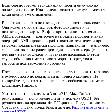
Если сервис требует верификацию, пройти её нужно до
оплаты, а не после. Иначе сделка может зависнуть в момент,
когда деньги уже отправлены.
Верификация — это подтверждение личности пользователя.
Она может включать паспорт, фото документа или
подтверждение карты. В сфере криптовалют это связано с
AML-проверкой — контролем на предмет подозрительных
операций. AML-проверка срабатывает автоматически при
высоком показателе риска входящей транзакции — например,
если криптовалюта ранее проходила через миксеры (сервисы
для запутывания следов) или теневые площадки. В этом
случае обменник имеет право заморозить средства и
запросить подтверждение источника.
После проверки отправьте криптовалюту или оплатите заявку
в рублях строго по реквизитам из личного кабинета. Не
копируйте адрес из чатов и не верьте сообщениям о «смене
кошелька». Никогда.
Хотите пройти весь путь за 3 шага? На Maze Broker:
регистрация → пополнение счёта → покупка USDT. Без
ручного поиска продавца, без P2P-рисков. Поддерживаются
СберБанк, Т-Банк, Точка Банк и другие.
Рассчитайте сумму и
купите USDT
.