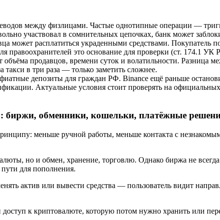
еводов между физлицами. Частые однотипные операции — тригг
евольно участвовал в сомнительных цепочках, банк может забло
ца может расплатиться украденными средствами. Покупатель по
ля правоохранителей это основание для проверки (ст. 174.1 УК 
т объёма продавцов, времени суток и волатильности. Разница 
а такси в три раза — только заметить сложнее.
л фиатные депозиты для граждан РФ. Binance ещё раньше остано
ификации. Актуальные условия стоит проверять на официальны
P: биржи, обменники, кошельки, платёжные решен
ринципу: меньше ручной работы, меньше контакта с незнакомыми
алюты, но и обмен, хранение, торговлю. Однако биржа не всегда
 пути для пополнения.
ять актив или вывести средства — пользователь видит направле
 доступ к криптовалюте, которую потом нужно хранить или пере