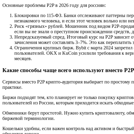
Основные проблемы P2P в 2026 году для россиян:
Блокировки по 115-ФЗ. Банки отслеживают паттерны пер
незнакомого человека, и если этот человек вольно или н
Риск «грязных» рублей. Мошенник под видом P2P-продав
если вы не знали о преступном происхождении средств, д
Непредсказуемый спред. Итоговый курс на P2P зависит о
зачисления может составлять 3–7%. Это как переплатить з
Ограничения крупных бирж. Bybit с марта 2024 запрети
пользователей. OKX и KuCoin усилили требования к вер
месяцев.
Какие способы чаще всего используют вместо P2
Сервисы вместо P2P крипто-аудитория выбирает по простому п
практике.
Биржи подходят тем, кто планирует не только покупку криптов
пользователей из России, которым приходится искать обходные
Обменники берут простотой. Нужно купить криптовалюту, обмен
биржевой терминологии.
Кошельки удобны, если важен контроль над активом и быстрый
обходится дороже.