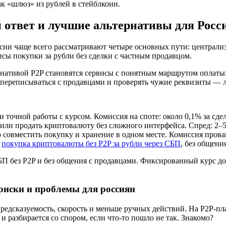
к «шлюз» из рублей в стейблкоин.
й ответ и лучшие альтернативы для Росс
оссии чаще всего рассматривают четыре основных пути: централ
сы покупки за рубли без сделки с частным продавцом.
нативой P2P становятся сервисы с понятным маршрутом оплаты:
х, переписываться с продавцами и проверять чужие реквизиты —
точной работы с курсом. Комиссия на споте: около 0,1% за сдел
или продать криптовалюту без сложного интерфейса. Спред: 2–
 совместить покупку и хранение в одном месте. Комиссия прова
а
покупка криптовалюты без P2P за рубли через СБП
, без общени
 без P2P и без общения с продавцами. Фиксированный курс до о
 риски и проблемы для россиян
редсказуемость, скорость и меньше ручных действий. На P2P-пл
и разбирается со спором, если что-то пошло не так. Знакомо?