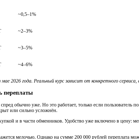
~0,5–1%
T
~2–3%
T
~3–5%
T
~4–6%
мае 2026 года. Реальный курс зависит от конкретного сервиса,
ть переплаты
пред обычно уже. Но это работает, только если пользователь пон
акрыт или сильно усложнён.
упкой и в части обменников. Удобство уже включено в цену: м
кажется мелочью. Однако на сумме 200 000 рублей переплата мо