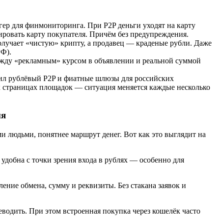
ер для финмониторинга. При P2P деньги уходят на карту
кировать карту покупателя. Причём без предупреждения.
лучает «чистую» крипту, а продавец — краденые рубли. Даже
РФ).
между «рекламным» курсом в объявлении и реальной суммой
вил рублёвый P2P и фиатные шлюзы для российских
х страницах площадок — ситуация меняется каждые несколько
ия
 людьми, понятнее маршрут денег. Вот как это выглядит на
 удобна с точки зрения входа в рублях — особенно для
ние обмена, сумму и реквизиты. Без стакана заявок и
водить. При этом встроенная покупка через кошелёк часто