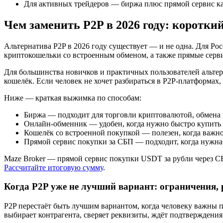
Для активных трейдеров — биржа плюс прямой сервис ка
Чем заменить P2P в 2026 году: коротки
Альтернатива P2P в 2026 году существует — и не одна. Для Р
криптокошельки со встроенным обменом, а также прямые серви
Для большинства новичков и практичных пользователей альтер
кошелёк. Если человек не хочет разбираться в P2P-платформа
Ниже — краткая выжимка по способам:
Биржа — подходит для торговли криптовалютой, обмена и 
Онлайн-обменник — удобен, когда нужно быстро купить 
Кошелёк со встроенной покупкой — полезен, когда важно
Прямой сервис покупки за СБП — подходит, когда нужн
Maze Broker — прямой сервис покупки USDT за рубли через СБП
Рассчитайте итоговую сумму
.
Когда P2P уже не лучший вариант: ограничения,
P2P перестаёт быть лучшим вариантом, когда человеку важны п
выбирает контрагента, сверяет реквизиты, ждёт подтверждения 