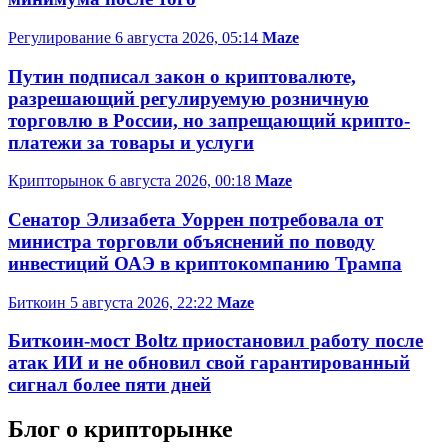
Регулирование
6 августа 2026, 05:14
Maze
Путин подписал закон о криптовалюте,
разрешающий регулируемую розничную
торговлю в России, но запрещающий крипто-
платежи за товары и услуги
Крипторынок
6 августа 2026, 00:18
Maze
Сенатор Элизабета Уоррен потребовала от
министра торговли объяснений по поводу
инвестиций ОАЭ в криптокомпанию Трампа
Биткоин
5 августа 2026, 22:22
Maze
Биткоин-мост Boltz приостановил работу после
атак ИИ и не обновил свой гарантированный
сигнал более пяти дней
Блог о крипторынке