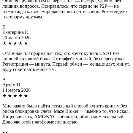
Обменял рубли в USDT через СБП — быстро, удобно, без
лишних вопросов. Понравилось, что сервис не P2P — не
нужно ждать, пока «продавец» выйдет на связь. Рекомендую
платформу друзьям.
Е
Екатерина Г.
20 марта 2026
★
★
★
★
★
Отличная платформа для тех, кто хочет купить USDT без
лишней головной боли. Интерфейс чистый, без перегрузки.
Регистрация — минута. Первый обмен — меньше двух минут.
Буду советовать коллегам.
А
Артём Н.
14 марта 2026
★
★
★
★
★
Мне важно было найти легальный способ купить крипту без
риска блокировки счёта. Maze Broker — именно то, что искал.
Лицензия есть, AML/KYC соблюдён, обмен моментальный.
Доверяю этой платформе полностью.