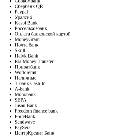
Совкомбанк
Сбербанк QR
Paypal
Уралсиб
Kaspi Bank
Россельхозбанк
Оплата банковской картой
MoneyGram
Почта банк
Skrill
Halyk Bank
Ria Money Transfer
Приватбанк
Worldremit
Наличные
Т-банк Cash-In
A-bank
Monobank
SEPA
Jusan Bank
Freedom finance bank
ForteBank
Sendwave
PaySera
ЦентрКредит Банк