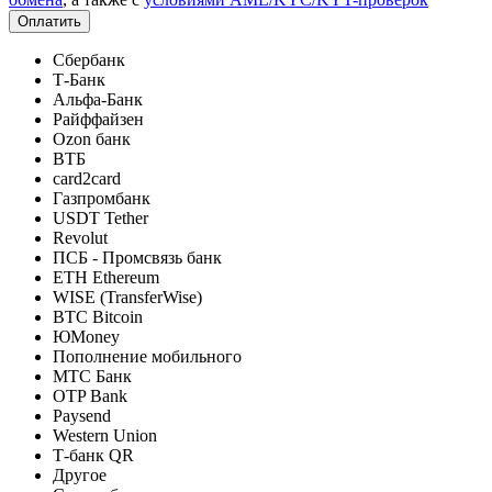
Оплатить
Сбербанк
Т-Банк
Альфа-Банк
Райффайзен
Ozon банк
ВТБ
card2card
Газпромбанк
USDT Tether
Revolut
ПСБ - Промсвязь банк
ETH Ethereum
WISE (TransferWise)
BTC Bitcoin
ЮMoney
Пополнение мобильного
МТС Банк
OTP Bank
Paysend
Western Union
Т-банк QR
Другое