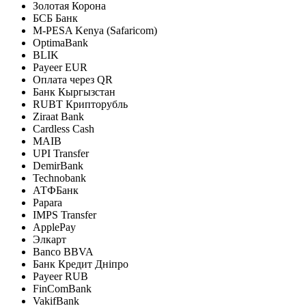
Золотая Корона
БСБ Банк
M-PESA Kenya (Safaricom)
OptimaBank
BLIK
Payeer EUR
Оплата через QR
Банк Кыргызстан
RUBT Крипторубль
Ziraat Bank
Cardless Cash
MAIB
UPI Transfer
DemirBank
Technobank
АТФБанк
Papara
IMPS Transfer
ApplePay
Элкарт
Banco BBVA
Банк Кредит Дніпро
Payeer RUB
FinComBank
VakifBank