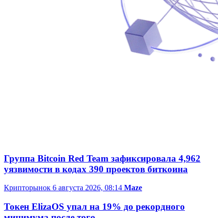
Группа Bitcoin Red Team зафиксировала 4,962
уязвимости в кодах 390 проектов биткоина
Крипторынок
6 августа 2026, 08:14
Maze
Токен ElizaOS упал на 19% до рекордного
минимума после того