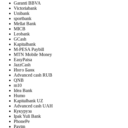
Garanti BBVA
Victoriabank
Unibank
sportbank
Mellat Bank
MICB
Leobank
GCash
Kapitalbank
M-PESA Paybill
MTN Mobile Money
EasyPaisa
JazzCash
Инго Банк
Advanced cash RUB
QNB
m10
Idea Bank
Humo
Kapitalbank UZ
Advanced cash UAH
Кукуруза
Ipak Yuli Bank
PhonePe
Paytm