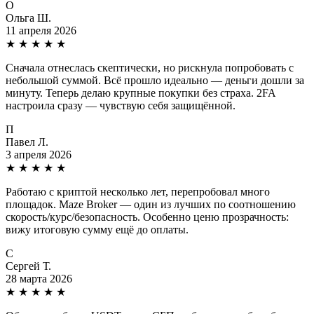
О
Ольга Ш.
11 апреля 2026
★
★
★
★
★
Сначала отнеслась скептически, но рискнула попробовать с
небольшой суммой. Всё прошло идеально — деньги дошли за
минуту. Теперь делаю крупные покупки без страха. 2FA
настроила сразу — чувствую себя защищённой.
П
Павел Л.
3 апреля 2026
★
★
★
★
★
Работаю с криптой несколько лет, перепробовал много
площадок. Maze Broker — один из лучших по соотношению
скорость/курс/безопасность. Особенно ценю прозрачность:
вижу итоговую сумму ещё до оплаты.
С
Сергей Т.
28 марта 2026
★
★
★
★
★