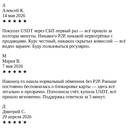
А
Алексей К.
14 мая 2026
★
★
★
★
★
Покупал USDT через СБП первый раз — всё прошло за
полторы минуты. Никакого P2P, никакой нервотрёпки с
продавцами. Курс честный, никаких скрытых комиссий — всё
видно заранее. Буду пользоваться регулярно.
М
Мария В.
7 мая 2026
★
★
★
★
★
Наконец-то нашла нормальный обменник без P2P. Раньше
постоянно беспокоилась о блокировке карты — здесь всё
легально и прозрачно. Пополнила счёт, купила USDT, всё
пришло мгновенно. Поддержка ответила за 5 минут.
Д
Дмитрий С.
29 апреля 2026
★
★
★
★
★